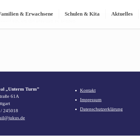
Familien & Erwachsene
Schulen & Kita
Aktuelles
Passwort ein, um ihn anzeigen zu können.
eal „Unterm Turm”
Kontakt
traße 61A
Impressum
tgart
Datenschutzerklärung
1 / 245018
ail@jukus.de