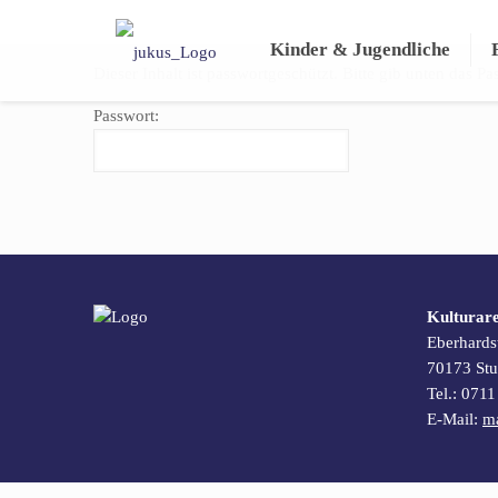
Kinder & Jugendliche
Dieser Inhalt ist passwortgeschützt. Bitte gib unten das 
Passwort:
Kulturar
Eberhards
70173 Stut
Tel.: 071
E-Mail:
m