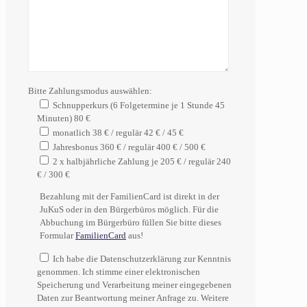
Bitte Zahlungsmodus auswählen:
Schnupperkurs (6 Folgetermine je 1 Stunde 45
Minuten) 80 €
monatlich 38 € / regulär 42 € / 45 €
Jahresbonus 360 € / regulär 400 € / 500 €
2 x halbjährliche Zahlung je 205 € / regulär 240
€ / 300 €
Bezahlung mit der FamilienCard ist direkt in der
JuKuS oder in den Bürgerbüros möglich. Für die
Abbuchung im Bürgerbüro füllen Sie bitte dieses
Formular
FamilienCard
aus!
Ich habe die Datenschutzerklärung zur Kenntnis
genommen. Ich stimme einer elektronischen
Speicherung und Verarbeitung meiner eingegebenen
Daten zur Beantwortung meiner Anfrage zu. Weitere