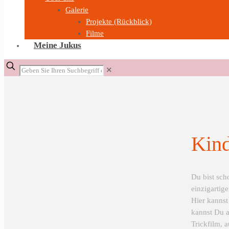
Galerie
Projekte (Rückblick)
Filme
Meine Jukus
✕
Kind
Du bist sch
einzigartig
Hier kannst
kannst Du a
Trickfilm, 