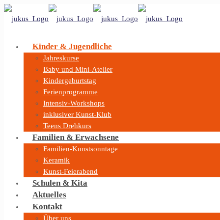
Kinder & Jugendliche
Jahreskurse
Baby und Mini-Atelier
Kindergeburtstag
Ferienprogramme
Intensiv-Workshops
inklusiver Kunst-Klub
Teens Drehkurs
Familien & Erwachsene
Familien-Kunstsonntage
Keramik
Kunst-Feierabend
Schulen & Kita
Aktuelles
Kontakt
Über uns