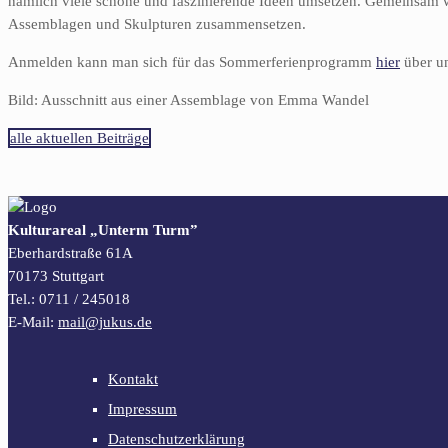
nämlich viele schöne und faszinierende Ideen umsetzen. Gemeinsam 
Assemblagen und Skulpturen zusammensetzen.
Anmelden kann man sich für das Sommerferienprogramm
hier
über u
Bild: Ausschnitt aus einer Assemblage von Emma Wandel
alle aktuellen Beiträge
Kulturareal „Unterm Turm”
Eberhardstraße 61A
70173 Stuttgart
Tel.: 0711 / 245018
E-Mail:
mail@jukus.de
Kontakt
Impressum
Datenschutzerklärung