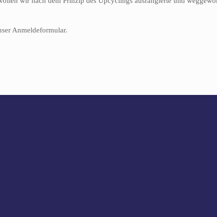
wollen wir nach dem Prinzip des Upcyclings ausrangierte und weggewo
nser Anmeldeformular.