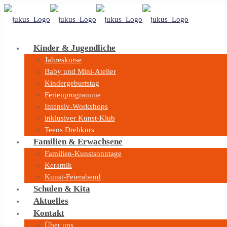
Kinder & Jugendliche
Jahreskurse
Baby und Mini-Atelier
Kindergeburtstag
Ferienprogramme
Intensiv-Workshops
inklusiver Kunst-Klub
Teens Drehkurs
Familien & Erwachsene
Familien-Kunstsonntage
Keramik
Kunst-Feierabend
Schulen & Kita
Aktuelles
Kontakt
Über uns