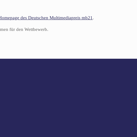
n Homepage des Deutschen Multimediapreis mb21
.
aumen für den Wettbewerb.