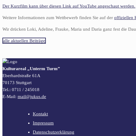
Der Kurzfilm kann über diesen Link auf YouTube angeschaut werden.
Weitere Informationen zum Wettbewerb finden Sie auf der
offizielle
Wir drücken Loki, Adeline, Frauke, Maria und Daria ganz fest die D
alle aktuellen Beiträge
Kulturareal „Unterm Turm”
Eberhardstraße 61A
70173 Stuttgart
Tel.: 0711 / 245018
E-Mail:
mail@jukus.de
Kontakt
Impressum
Datenschutzerklärung