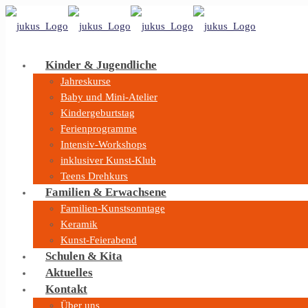
Kinder & Jugendliche
Jahreskurse
Baby und Mini-Atelier
Kindergeburtstag
Ferienprogramme
Intensiv-Workshops
inklusiver Kunst-Klub
Teens Drehkurs
Familien & Erwachsene
Familien-Kunstsonntage
Keramik
Kunst-Feierabend
Schulen & Kita
Aktuelles
Kontakt
Über uns